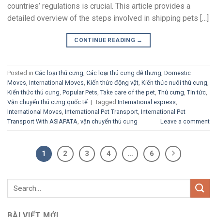
countries’ regulations is crucial. This article provides a
detailed overview of the steps involved in shipping pets […]
CONTINUE READING
→
Posted in
Các loại thú cưng
,
Các loại thú cưng dễ thưng
,
Domestic
Moves
,
International Moves
,
Kiến thức động vật
,
Kiến thức nuôi thú cưng
,
Kiến thức thú cưng
,
Popular Pets
,
Take care of the pet
,
Thú cưng
,
Tin tức
,
Vận chuyển thú cưng quốc tế
|
Tagged
International express
,
International Moves
,
International Pet Transport
,
International Pet
Transport With ASIAPATA
,
vận chuyển thú cưng
Leave a comment
1
2
3
4
…
6
BÀI VIẾT MỚI