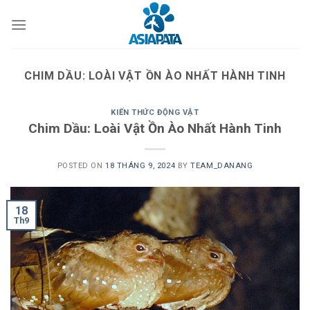
Skip
to
content
CHIM DẦU: LOÀI VẬT ỒN ÀO NHẤT HÀNH TINH
KIẾN THỨC ĐỘNG VẬT
Chim Dầu: Loài Vật Ồn Ào Nhất Hành Tinh
POSTED ON
18 THÁNG 9, 2024
BY
TEAM_DANANG
18
Th9