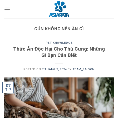
Skip
to
content
CÚN KHÔNG NÊN ĂN GÌ
PET KNOWLEDGE
Thức Ăn Độc Hại Cho Thú Cưng: Những
Gì Bạn Cần Biết
POSTED ON
7 THÁNG 7, 2024
BY
TEAM_SAIGON
07
Th7