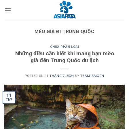
Skip
to
content
MÈO GIÀ ĐI TRUNG QUỐC
CHƯA PHÂN LOẠI
Những điều cần biết khi mang bạn mèo
già đến Trung Quốc du lịch
POSTED ON
11 THÁNG 7, 2024
BY
TEAM_SAIGON
11
Th7