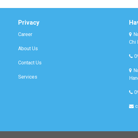
Privacy
Ha
Career
No
Chi 
About Us
0
Contact Us
No
Services
Hano
0
c