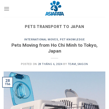
Skip
to
content
PETS TRANSPORT TO JAPAN
INTERNATIONAL MOVES
,
PET KNOWLEDGE
Pets Moving from Ho Chi Minh to Tokyo,
Japan
POSTED ON
28 THÁNG 6, 2024
BY
TEAM_SAIGON
28
Th6