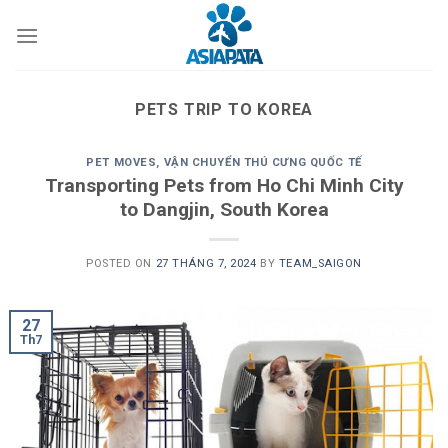
Skip
to
content
PETS TRIP TO KOREA
PET MOVES
,
VẬN CHUYỂN THÚ CƯNG QUỐC TẾ
Transporting Pets from Ho Chi Minh City
to Dangjin, South Korea
POSTED ON
27 THÁNG 7, 2024
BY
TEAM_SAIGON
27
Th7