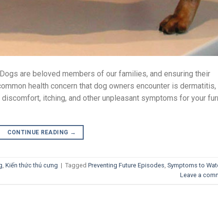
ogs are beloved members of our families, and ensuring their
 common health concern that dog owners encounter is dermatitis, 
 discomfort, itching, and other unpleasant symptoms for your fur
CONTINUE READING
→
g
,
Kiến thức thú cưng
|
Tagged
Preventing Future Episodes
,
Symptoms to Wat
Leave a com