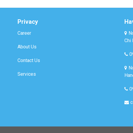
Privacy
Ha
Career
No
Chi 
About Us
0
Contact Us
No
Services
Hano
0
c