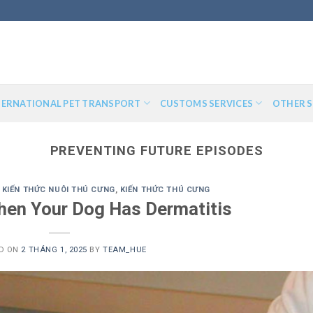
TERNATIONAL PET TRANSPORT
CUSTOMS SERVICES
OTHER S
PREVENTING FUTURE EPISODES
,
KIẾN THỨC NUÔI THÚ CƯNG
,
KIẾN THỨC THÚ CƯNG
hen Your Dog Has Dermatitis
D ON
2 THÁNG 1, 2025
BY
TEAM_HUE