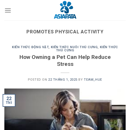
Skip
to
content
PROMOTES PHYSICAL ACTIVITY
KIẾN THỨC ĐỘNG VẬT
,
KIẾN THỨC NUÔI THÚ CƯNG
,
KIẾN THỨC
THÚ CƯNG
How Owning a Pet Can Help Reduce
Stress
POSTED ON
22 THÁNG 1, 2025
BY
TEAM_HUE
22
Th1