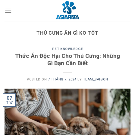
Skip
to
content
THÚ CƯNG ĂN GÌ KO TỐT
PET KNOWLEDGE
Thức Ăn Độc Hại Cho Thú Cưng: Những
Gì Bạn Cần Biết
POSTED ON
7 THÁNG 7, 2024
BY
TEAM_SAIGON
07
Th7