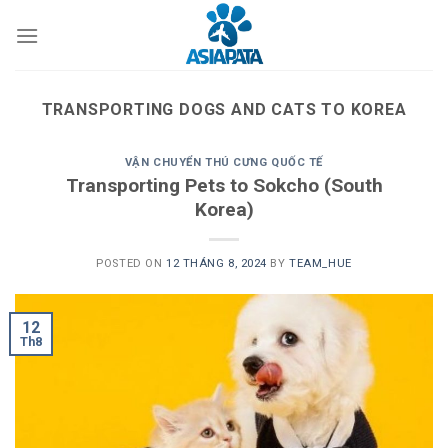
Skip
to
content
TRANSPORTING DOGS AND CATS TO KOREA
VẬN CHUYỂN THÚ CƯNG QUỐC TẾ
Transporting Pets to Sokcho (South
Korea)
POSTED ON
12 THÁNG 8, 2024
BY
TEAM_HUE
12
Th8