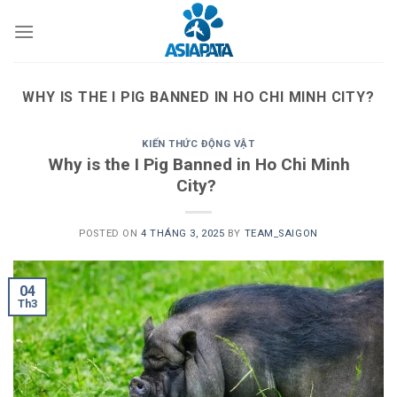
Skip
to
content
WHY IS THE I PIG BANNED IN HO CHI MINH CITY?
KIẾN THỨC ĐỘNG VẬT
Why is the I Pig Banned in Ho Chi Minh
City?
POSTED ON
4 THÁNG 3, 2025
BY
TEAM_SAIGON
04
Th3