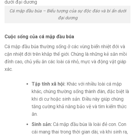
Cá mập đầu búa – Biểu tượng của sự độc đáo và bí ẩn dưới
đại dương
Cuộc sống của cá mập đầu búa
Cá mập đầu búa thường sống ở các vùng biển nhiệt đới và
cận nhiệt đới trên khắp thế giới. Chúng là những kẻ săn mồi
đỉnh cao, chủ yếu ăn các loài cá nhỏ, mực và động vật giáp
xác.
Tập tính xã hội:
Khác với nhiều loài cá mập
khác, chúng thường sống thành đàn, đặc biệt là
khi di cư hoặc sinh sản. Điều này giúp chúng
tăng cường khả năng bảo vệ và tìm kiếm thức
ăn.
Sinh sản:
Cá mập đầu búa là loài đẻ con. Con
cái mang thai trong thời gian dài, và khi sinh ra,