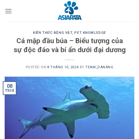
Skip
to
content
KIẾN THỨC ĐỘNG VẬT
,
PET KNOWLEDGE
Cá mập đầu búa – Biểu tượng của
sự độc đáo và bí ẩn dưới đại dương
POSTED ON
8 THÁNG 10, 2024
BY
TEAM_DANANG
08
Th10