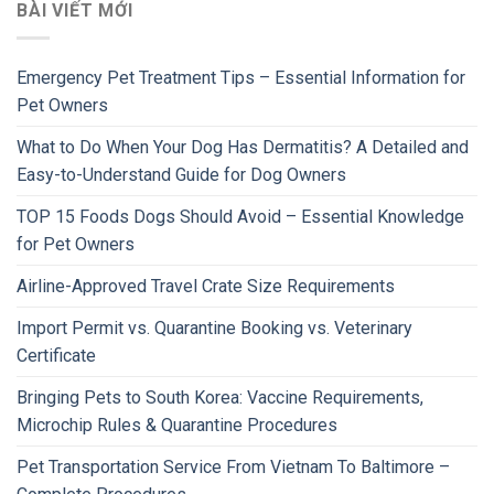
BÀI VIẾT MỚI
Emergency Pet Treatment Tips – Essential Information for
Pet Owners
What to Do When Your Dog Has Dermatitis? A Detailed and
Easy-to-Understand Guide for Dog Owners
TOP 15 Foods Dogs Should Avoid – Essential Knowledge
for Pet Owners
Airline-Approved Travel Crate Size Requirements
Import Permit vs. Quarantine Booking vs. Veterinary
Certificate
Bringing Pets to South Korea: Vaccine Requirements,
Microchip Rules & Quarantine Procedures
Pet Transportation Service From Vietnam To Baltimore –