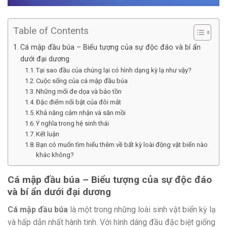
Table of Contents
Cá mập đầu búa – Biểu tượng của sự độc đáo và bí ẩn
dưới đại dương
Tại sao đầu của chúng lại có hình dạng kỳ lạ như vậy?
Cuộc sống của cá mập đầu búa
Những mối đe dọa và bảo tồn
Đặc điểm nổi bật của đôi mắt
Khả năng cảm nhận và săn mồi
Ý nghĩa trong hệ sinh thái
Kết luận
Bạn có muốn tìm hiểu thêm về bất kỳ loài động vật biển nào
khác không?
Cá mập đầu búa – Biểu tượng của sự độc đáo
và bí ẩn dưới đại dương
Cá mập đầu búa
là một trong những loài sinh vật biển kỳ lạ
và hấp dẫn nhất hành tinh. Với hình dáng đầu đặc biệt giống