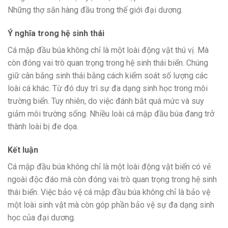
Những thợ săn hàng đầu trong thế giới đại dương.
Ý nghĩa trong hệ sinh thái
Cá mập đầu búa không chỉ là một loài động vật thú vị. Mà
còn đóng vai trò quan trọng trong hệ sinh thái biển. Chúng
giữ cân bằng sinh thái bằng cách kiểm soát số lượng các
loài cá khác. Từ đó duy trì sự đa dạng sinh học trong môi
trường biển. Tuy nhiên, do việc đánh bắt quá mức và suy
giảm môi trường sống. Nhiều loài cá mập đầu búa đang trở
thành loài bị đe dọa.
Kết luận
Cá mập đầu búa không chỉ là một loài động vật biển có vẻ
ngoài độc đáo mà còn đóng vai trò quan trọng trong hệ sinh
thái biển. Việc bảo vệ cá mập đầu búa không chỉ là bảo vệ
một loài sinh vật mà còn góp phần bảo vệ sự đa dạng sinh
học của đại dương.