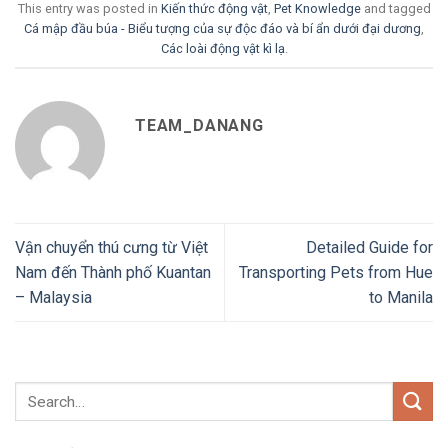
This entry was posted in
Kiến thức động vật
,
Pet Knowledge
and tagged
Cá mập đầu búa - Biểu tượng của sự độc đáo và bí ẩn dưới đại dương
,
Các loài động vật kì lạ
.
TEAM_DANANG
Vận chuyển thú cưng từ Việt
Detailed Guide for
Nam đến Thành phố Kuantan
Transporting Pets from Hue
– Malaysia
to Manila