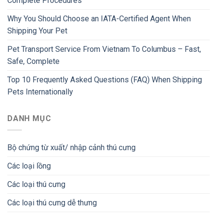
Complete Procedures
Why You Should Choose an IATA-Certified Agent When
Shipping Your Pet
Pet Transport Service From Vietnam To Columbus – Fast,
Safe, Complete
Top 10 Frequently Asked Questions (FAQ) When Shipping
Pets Internationally
DANH MỤC
Bộ chứng từ xuất/ nhập cảnh thú cưng
Các loại lồng
Các loại thú cưng
Các loại thú cưng dễ thưng