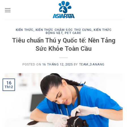
Skip
to
content
KIẾN THỨC
,
KIẾN THỨC CHĂM SÓC THÚ CƯNG
,
KIẾN THỨC
ĐỘNG VẬT
,
PET CARE
Tiêu chuẩn Thú y Quốc tế: Nền Tảng
Sức Khỏe Toàn Cầu
POSTED ON
16 THÁNG 12, 2025
BY
TEAM_DANANG
16
Th12