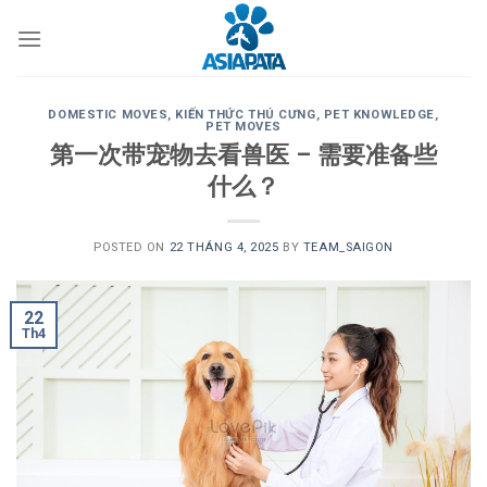
Skip
to
content
DOMESTIC MOVES
,
KIẾN THỨC THÚ CƯNG
,
PET KNOWLEDGE
,
PET MOVES
第一次带宠物去看兽医 – 需要准备些
什么？
POSTED ON
22 THÁNG 4, 2025
BY
TEAM_SAIGON
22
Th4