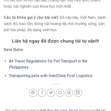
chi tiết hơn về bồ câu nâu, chẳng hạn như hình ảnh, video,
hoặc các nghiên cứu khoa học mới nhất.
Các từ khóa gợi ý cho bài viết:
bồ câu nâu, Việt Nam, danh
sách đỏ, bảo tồn, động vật hoang dã, môi trường sống, săn
bắt trái phép, đa dạng sinh học.
Liên hệ ngay để được chung tôi tư vấn!!!
Xem thêm:
Air Travel Regulations for Pet Transport in the
Philippines
Transporting pets with IndoChina Post Logistics
This entry was posted in
Kiến thức thú cưng
,
Tin tức
and tagged
Bồ câu