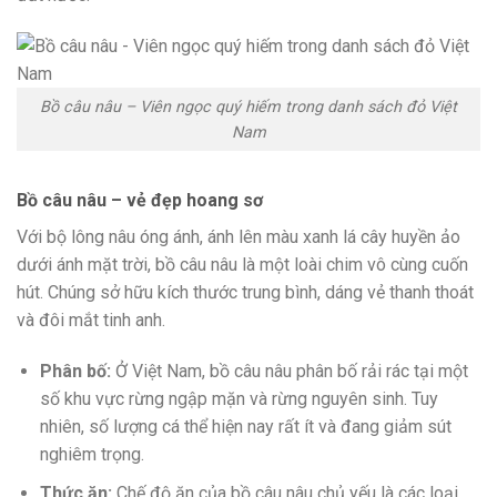
Bồ câu nâu – Viên ngọc quý hiếm trong danh sách đỏ Việt
Nam
Bồ câu nâu – vẻ đẹp hoang sơ
Với bộ lông nâu óng ánh, ánh lên màu xanh lá cây huyền ảo
dưới ánh mặt trời, bồ câu nâu là một loài chim vô cùng cuốn
hút. Chúng sở hữu kích thước trung bình, dáng vẻ thanh thoát
và đôi mắt tinh anh.
Phân bố:
Ở Việt Nam, bồ câu nâu phân bố rải rác tại một
số khu vực rừng ngập mặn và rừng nguyên sinh. Tuy
nhiên, số lượng cá thể hiện nay rất ít và đang giảm sút
nghiêm trọng.
Thức ăn:
Chế độ ăn của bồ câu nâu chủ yếu là các loại