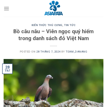
Skip
to
content
KIẾN THỨC THÚ CƯNG
,
TIN TỨC
Bồ câu nâu – Viên ngọc quý hiếm
trong danh sách đỏ Việt Nam
POSTED ON
28 THÁNG 7, 2024
BY
TEAM_DANANG
28
Th7