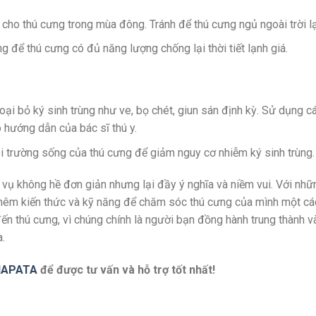
cho thú cưng trong mùa đông. Tránh để thú cưng ngủ ngoài trời l
 để thú cưng có đủ năng lượng chống lại thời tiết lạnh giá.
 loại bỏ ký sinh trùng như ve, bọ chét, giun sán định kỳ. Sử dụng c
hướng dẫn của bác sĩ thú y.
ôi trường sống của thú cưng để giảm nguy cơ nhiễm ký sinh trùng.
vụ không hề đơn giản nhưng lại đầy ý nghĩa và niềm vui. Với nhữ
 thêm kiến thức và kỹ năng để chăm sóc thú cưng của mình một cá
ến thú cưng, vì chúng chính là người bạn đồng hành trung thành v
.
IAPATA
để được tư vấn và hỗ trợ tốt nhất!