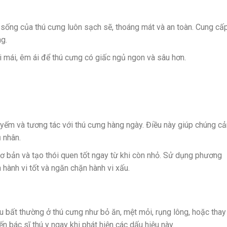
sống của thú cưng luôn sạch sẽ, thoáng mát và an toàn. Cung cấ
g.
i mái, êm ái để thú cưng có giấc ngủ ngon và sâu hơn.
u yếm và tương tác với thú cưng hàng ngày. Điều này giúp chúng c
 nhân.
ơ bản và tạo thói quen tốt ngay từ khi còn nhỏ. Sử dụng phương
hành vi tốt và ngăn chặn hành vi xấu.
ệu bất thường ở thú cưng như bỏ ăn, mệt mỏi, rụng lông, hoặc thay
n bác sĩ thú y ngay khi phát hiện các dấu hiệu này.