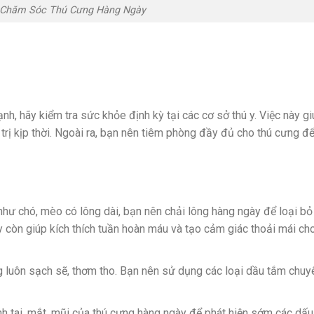
 Chăm Sóc Thú Cưng Hàng Ngày
, hãy kiểm tra sức khỏe định kỳ tại các cơ sở thú y. Việc này gi
trị kịp thời. Ngoài ra, bạn nên tiêm phòng đầy đủ cho thú cưng đ
 như chó, mèo có lông dài, bạn nên chải lông hàng ngày để loại bỏ
y còn giúp kích thích tuần hoàn máu và tạo cảm giác thoải mái ch
g luôn sạch sẽ, thơm tho. Bạn nên sử dụng các loại dầu tắm chuy
inh tai, mắt, mũi của thú cưng hàng ngày để phát hiện sớm các dấu