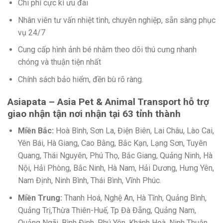
Chi phí cực kì ưu đãi
Nhân viên tư vấn nhiệt tình, chuyên nghiệp, sẵn sàng phục
vụ 24/7
Cung cấp hình ảnh bé nhằm theo dõi thú cưng nhanh
chóng và thuận tiện nhất
Chính sách bảo hiểm, đền bù rõ ràng.
Asiapata – Asia Pet & Animal Transport hỗ trợ
giao nhận tận nơi nhận tại 63 tỉnh thành
Miền Bắc:
Hoà Bình, Sơn La, Điện Biên, Lai Châu, Lào Cai,
Yên Bái, Hà Giang, Cao Bằng, Bắc Kạn, Lạng Sơn, Tuyên
Quang, Thái Nguyên, Phú Thọ, Bắc Giang, Quảng Ninh, Hà
Nội, Hải Phòng, Bắc Ninh, Hà Nam, Hải Dương, Hưng Yên,
Nam Định, Ninh Bình, Thái Bình, Vĩnh Phúc.
Miền Trung:
Thanh Hoá, Nghệ An, Hà Tĩnh, Quảng Bình,
Quảng Trị,Thừa Thiên-Huế, Tp Đà Đẵng, Quảng Nam,
Quảng Ngãi, Bình Định, Phú Yên, Khánh Hoà, Ninh Thuận,