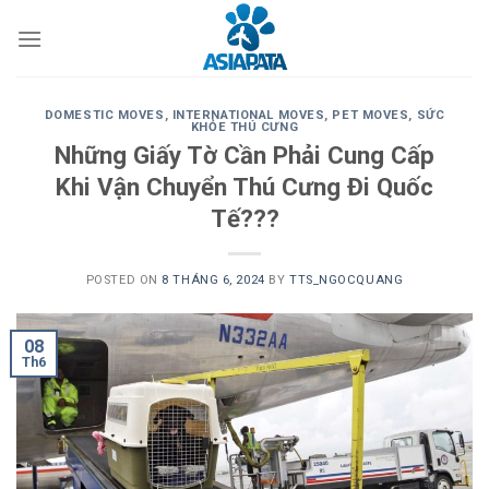
Skip
to
content
DOMESTIC MOVES
,
INTERNATIONAL MOVES
,
PET MOVES
,
SỨC
KHỎE THÚ CƯNG
Những Giấy Tờ Cần Phải Cung Cấp
Khi Vận Chuyển Thú Cưng Đi Quốc
Tế???
POSTED ON
8 THÁNG 6, 2024
BY
TTS_NGOCQUANG
08
Th6