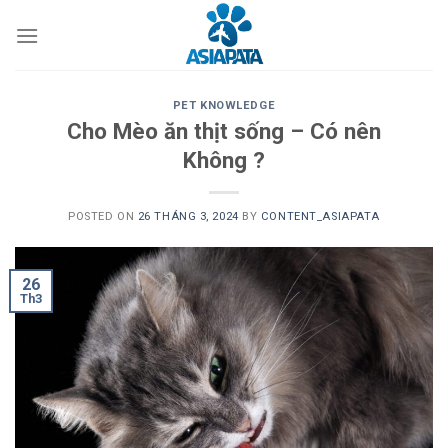
Skip
to
content
PET KNOWLEDGE
Cho Mèo ăn thịt sống – Có nên
Không ?
POSTED ON
26 THÁNG 3, 2024
BY
CONTENT_ASIAPATA
26
Th3