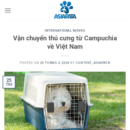
Skip
to
content
INTERNATIONAL MOVES
Vận chuyển thú cưng từ Campuchia
về Việt Nam
POSTED ON
25 THÁNG 3, 2024
BY
CONTENT_ASIAPATA
25
Th3