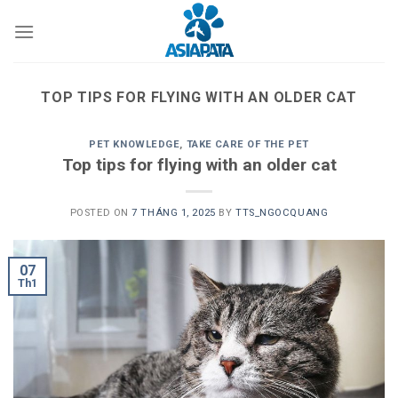
Skip
to
content
TOP TIPS FOR FLYING WITH AN OLDER CAT
PET KNOWLEDGE
,
TAKE CARE OF THE PET
Top tips for flying with an older cat
POSTED ON
7 THÁNG 1, 2025
BY
TTS_NGOCQUANG
07
Th1