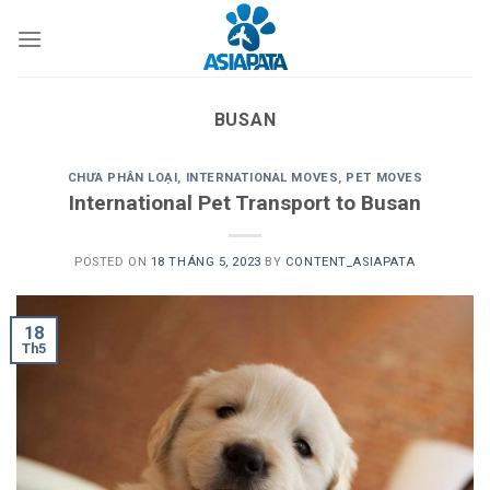
Skip
to
content
BUSAN
CHƯA PHÂN LOẠI
,
INTERNATIONAL MOVES
,
PET MOVES
International Pet Transport to Busan
POSTED ON
18 THÁNG 5, 2023
BY
CONTENT_ASIAPATA
18
Th5