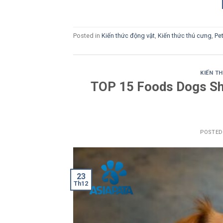
Posted in
Kiến thức động vật
,
Kiến thức thú cưng
,
Pe
KIẾN T
TOP 15 Foods Dogs Sho
POSTE
23
Th12