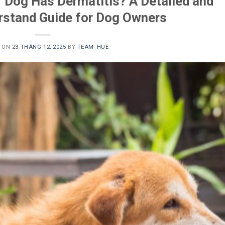
 Dog Has Dermatitis? A Detailed and
rstand Guide for Dog Owners
D ON
23 THÁNG 12, 2025
BY
TEAM_HUE