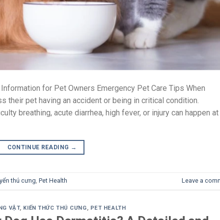
 Information for Pet Owners Emergency Pet Care Tips When
 their pet having an accident or being in critical condition.
ulty breathing, acute diarrhea, high fever, or injury can happen at
CONTINUE READING
→
uyển thú cưng
,
Pet Health
Leave a com
NG VẬT
,
KIẾN THỨC THÚ CƯNG
,
PET HEALTH