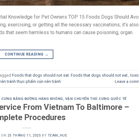
tial Knowledge for Pet Owners TOP 15 Foods Dogs Should Avo
ing, exercising, or getting all the necessary vaccinations; it’s also
foods that seem harmless to humans can cause poisoning, organ
CONTINUE READING
→
agged
Foods that dogs should not eat. Foods that dogs should not eat.
,
toxic
nên tránh thực phẩm cún nên tránh
Leave a com
Ú CƯNG BẰNG ĐƯỜNG HÀNG KHÔNG
,
VẬN CHUYỂN THÚ CƯNG QUỐC TẾ
ervice From Vietnam To Baltimore –
plete Procedures
D ON
25 THÁNG 11, 2025
BY
TEAM_HUE