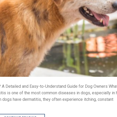
 A Detailed and Easy-to-Understand Guide for Dog Owners What
is is one of the most common diseases in dogs, especially in 
dogs have dermatitis, they often experience itching, constant