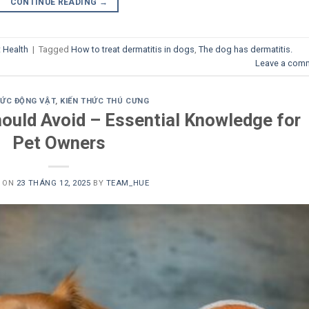
CONTINUE READING
→
t Health
|
Tagged
How to treat dermatitis in dogs
,
The dog has dermatitis.
Leave a com
HỨC ĐỘNG VẬT
,
KIẾN THỨC THÚ CƯNG
uld Avoid – Essential Knowledge for
Pet Owners
D ON
23 THÁNG 12, 2025
BY
TEAM_HUE