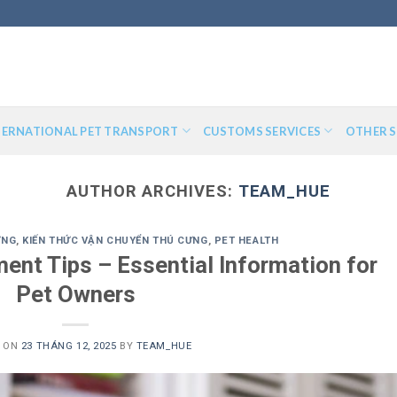
TERNATIONAL PET TRANSPORT
CUSTOMS SERVICES
OTHER S
AUTHOR ARCHIVES:
TEAM_HUE
ƯNG
,
KIẾN THỨC VẬN CHUYỂN THÚ CƯNG
,
PET HEALTH
nt Tips – Essential Information for
Pet Owners
D ON
23 THÁNG 12, 2025
BY
TEAM_HUE