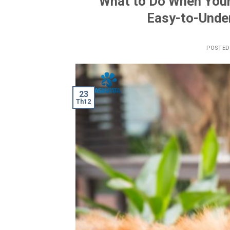
What to Do When Your
Easy-to-Unde
POSTE
23
Th12