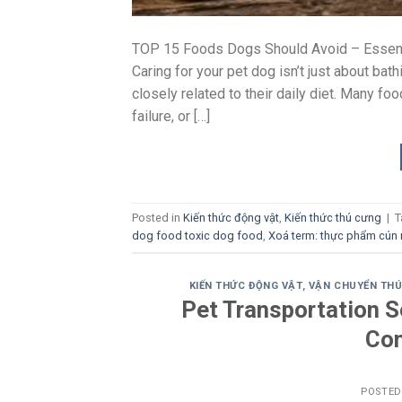
TOP 15 Foods Dogs Should Avoid – Essen
Caring for your pet dog isn’t just about bath
closely related to their daily diet. Many 
failure, or […]
Posted in
Kiến thức động vật
,
Kiến thức thú cưng
|
T
dog food toxic dog food
,
Xoá term: thực phẩm cún 
KIẾN THỨC ĐỘNG VẬT
,
VẬN CHUYỂN TH
Pet Transportation S
Com
POSTE