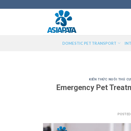
Skip
to
content
DOMESTIC PET TRANSPORT
IN
KIẾN THỨC NUÔI THÚ C
Emergency Pet Treatme
POSTE