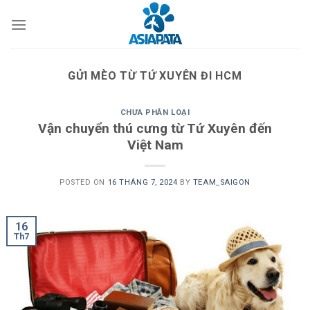
Skip
to
content
GỬI MÈO TỪ TỨ XUYÊN ĐI HCM
CHƯA PHÂN LOẠI
Vận chuyển thú cưng từ Tứ Xuyên đến
Việt Nam
POSTED ON
16 THÁNG 7, 2024
BY
TEAM_SAIGON
16
Th7