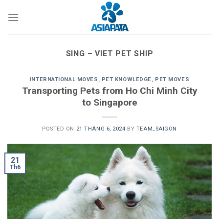
Skip
to
content
SING – VIET PET SHIP
INTERNATIONAL MOVES
,
PET KNOWLEDGE
,
PET MOVES
Transporting Pets from Ho Chi Minh City
to Singapore
POSTED ON
21 THÁNG 6, 2024
BY
TEAM_SAIGON
21
Th6