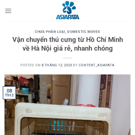
Skip
to
content
CHƯA PHÂN LOẠI
,
DOMESTIC MOVES
Vận chuyển thú cưng từ Hồ Chí Minh
về Hà Nội giá rẻ, nhanh chóng
POSTED ON
8 THÁNG 12, 2023
BY
CONTENT_ASIAPATA
08
Th12